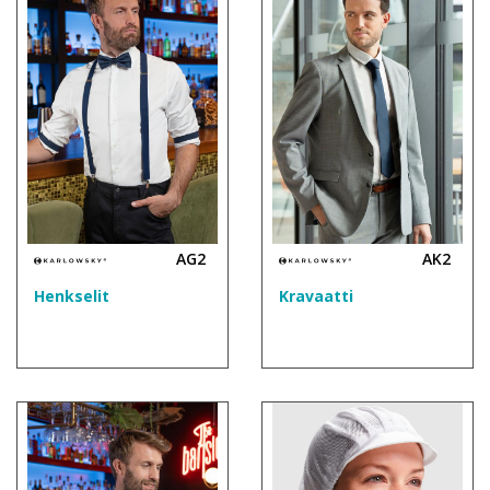
AG2
AK2
Henkselit
Kravaatti