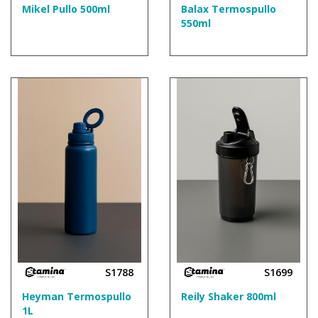
Mikel Pullo 500ml
Balax Termospullo
550ml
S1788
S1699
Heyman Termospullo
Reily Shaker 800ml
1L