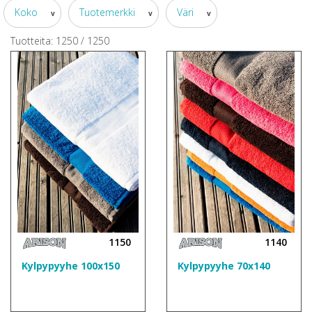
Koko
Tuotemerkki
Väri
v
v
v
Tuotteita:
1250
/
1250
1150
1140
Kylpypyyhe 100x150
Kylpypyyhe 70x140