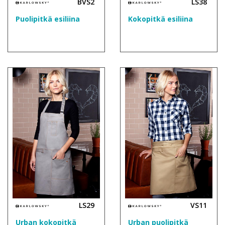
BVS2
LS38
Puolipitkä esiliina
Kokopitkä esiliina
LS29
VS11
Urban kokopitkä
Urban puolipitkä