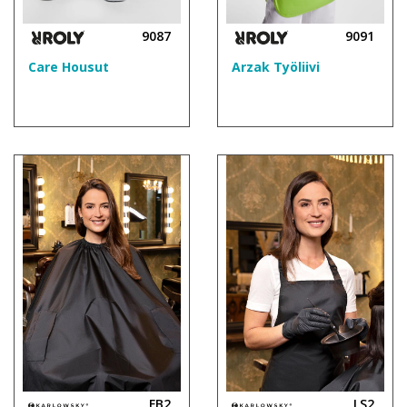
9087
9091
Care Housut
Arzak Työliivi
FB2
LS2