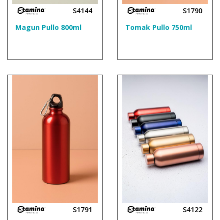
S4144
S1790
Magun Pullo 800ml
Tomak Pullo 750ml
S1791
S4122