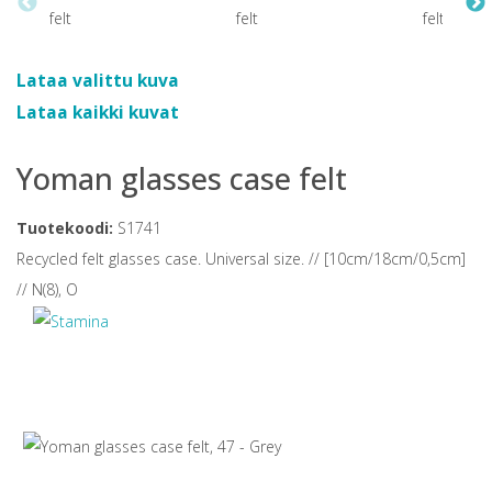
Lataa valittu kuva
Lataa kaikki kuvat
Yoman glasses case felt
Tuotekoodi:
S1741
Recycled felt glasses case. Universal size. // [10cm/18cm/0,5cm]
// N(8), O