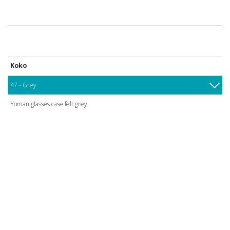
Koko
47 - Grey
Yoman glasses case felt grey