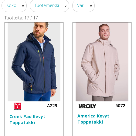
Koko
Tuotemerkki
Väri
v
v
v
Tuotteita:
17
/
17
A229
5072
America Kevyt
Creek Pad Kevyt
Toppatakki
Toppatakki