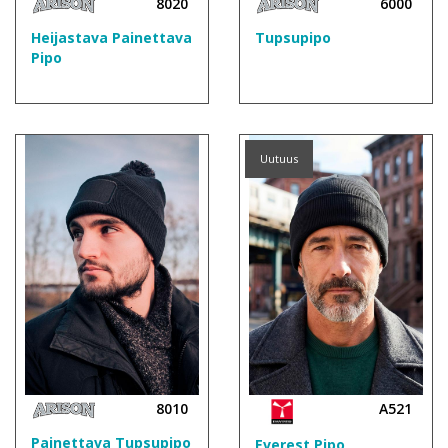
8020
6000
Heijastava Painettava
Tupsupipo
Pipo
Uutuus
8010
A521
Painettava Tupsupipo
Everest Pipo