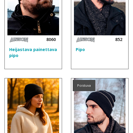
8060
852
Heijastava painettava
Pipo
pipo
Poistuva