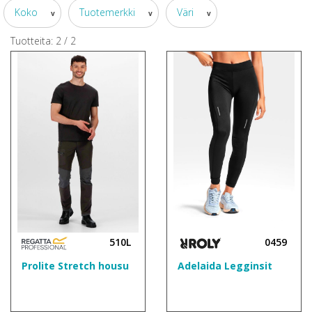
Koko
Tuotemerkki
Väri
v
v
v
Tuotteita:
2
/
2
510L
0459
Prolite Stretch housu
Adelaida Legginsit