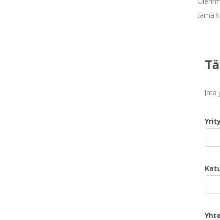
Olemme 
tämä kr
Tä
Jätä 
Yrit
Katu
Yht