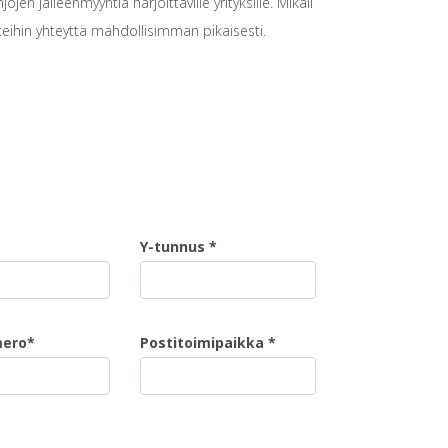
n jälleenmyyntiä harjoittaville yrityksille. Mikäli
 teihin yhteyttä mahdollisimman pikaisesti.
Y-tunnus *
mero*
Postitoimipaikka *