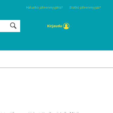
Haluatko jälleenmyyjäksi?
Etsitkö jälleenmyyjää?
Kirjaudu