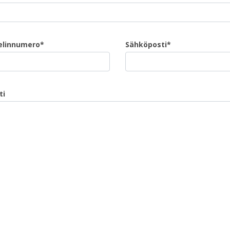
elinnumero*
Sähköposti*
ti