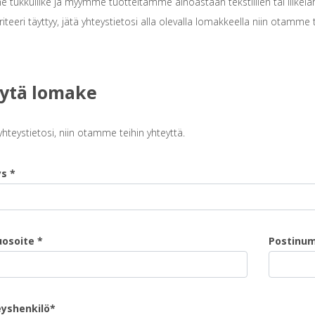
tukkuliike ja myymme tuotteitamme ainoastaan tekstiilien tai liikelahjoje
iteeri täyttyy, jätä yhteystietosi alla olevalla lomakkeella niin otamme
ytä lomake
yhteystietosi, niin otamme teihin yhteyttä.
ys *
osoite *
Postinu
eyshenkilö*