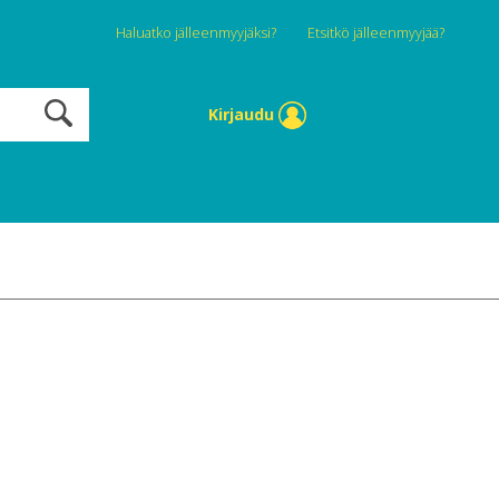
Haluatko jälleenmyyjäksi?
Etsitkö jälleenmyyjää?
Kirjaudu