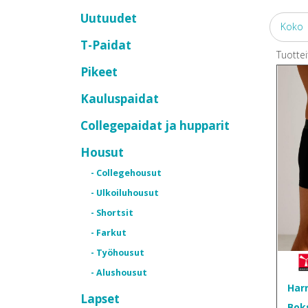
Uutuudet
Koko
T-Paidat
Tuottei
Pikeet
Kauluspaidat
Collegepaidat ja hupparit
Housut
- Collegehousut
- Ulkoiluhousut
- Shortsit
- Farkut
- Työhousut
- Alushousut
Har
Lapset
Bok