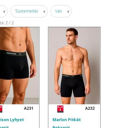
Tuotemerkki
Väri
v
v
v
ta:
2
/
2
A231
A232
rison Lyhyet
Marlon Pitkät
serit
Bokserit