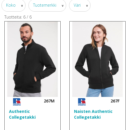
Koko
Tuotemerkki
Väri
v
v
v
Tuotteita:
6
/
6
267M
267F
Authentic
Naisten Authentic
Collegetakki
Collegetakki