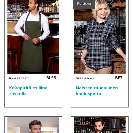
Poistuva
BLS5
BF7
Kokopitkä esiliina
Naisten ruudullinen
taskulla
kauluspaita