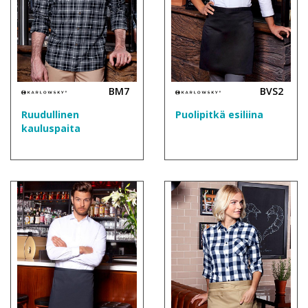
BM7
BVS2
Ruudullinen
Puolipitkä esiliina
kauluspaita