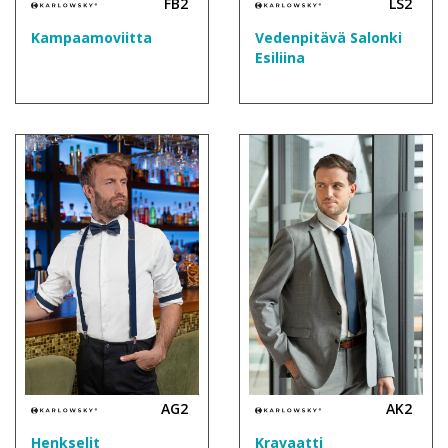
FB2
LS2
Kampaamoviitta
Vedenpitävä Salonki
Esiliina
AG2
AK2
Henkselit
Kravaatti