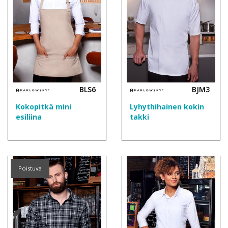
BLS6
BJM3
Kokopitkä mini
Lyhythihainen kokin
esiliina
takki
Poistuva