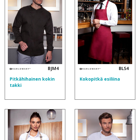
BJM4
BLS4
Pitkähihainen kokin
Kokopitkä esiliina
takki