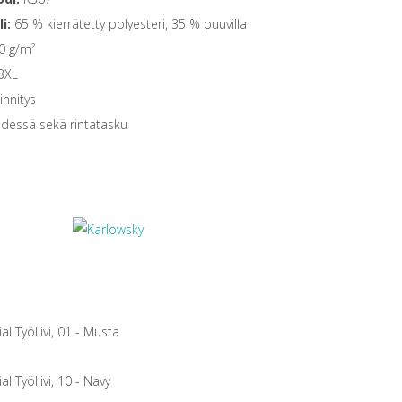
i:
65 % kierrätetty polyesteri, 35 % puuvilla
0 g/m²
3XL
innitys
edessä sekä rintatasku