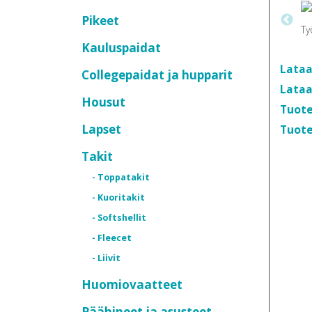
Pikeet
Kauluspaidat
Lataa
Collegepaidat ja hupparit
Lataa
Housut
Tuote
Lapset
Tuote
Takit
- Toppatakit
- Kuoritakit
- Softshellit
- Fleecet
- Liivit
Huomiovaatteet
Päähineet ja asusteet