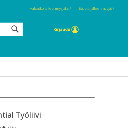
Haluatko jälleenmyyjäksi?
Etsitkö jälleenmyyjää?
Kirjaudu
tial Työliivi
odi:
KS67