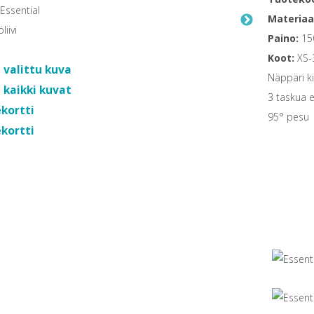
Materiaal
Paino:
15
Koot:
XS-
 valittu kuva
Näppäri ki
 kaikki kuvat
3 taskua 
kortti
95° pesu
kortti