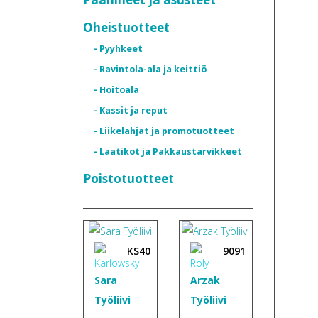
Oheistuotteet
- Pyyhkeet
- Ravintola-ala ja keittiö
- Hoitoala
- Kassit ja reput
- Liikelahjat ja promotuotteet
- Laatikot ja Pakkaustarvikkeet
Poistotuotteet
KS40
9091
Sara
Arzak
Työliivi
Työliivi