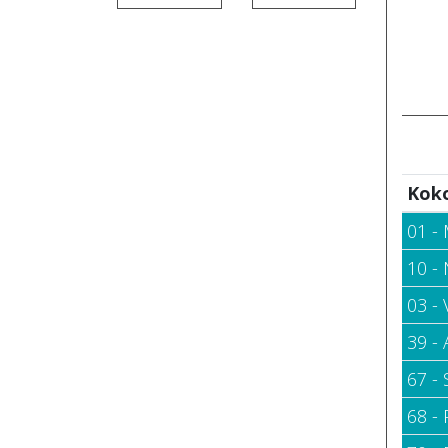
Kok
01 -
10 - 
03 - 
39 -
67 - 
68 -