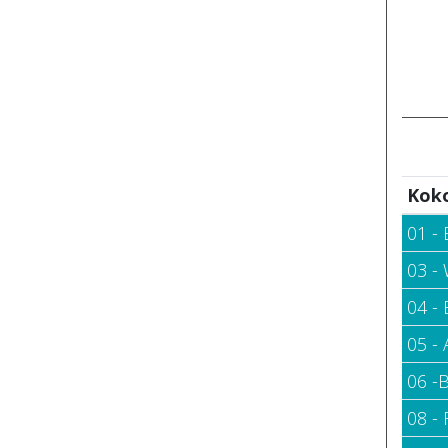
Kok
01 - 
03 - 
04 -
05 - 
06 -
08 -