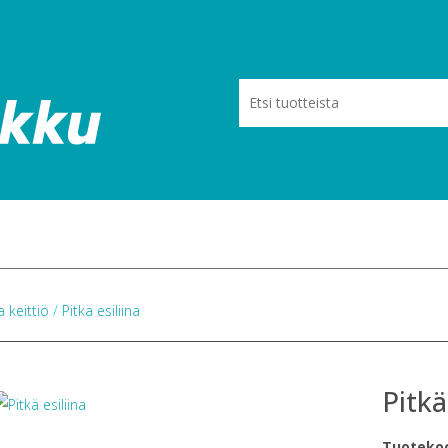
a keittiö
/
Pitkä esiliina
Pitkä
Tuoteko