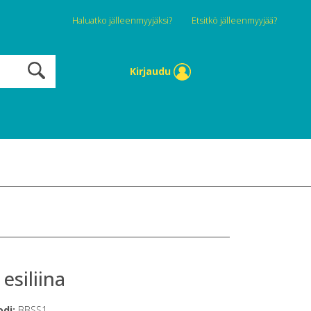
Haluatko jälleenmyyjäksi?
Etsitkö jälleenmyyjää?
Kirjaudu
 esiliina
odi:
BBSS1