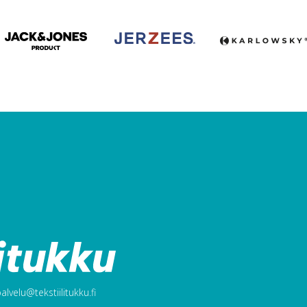
lvelu@tekstiilitukku.fi