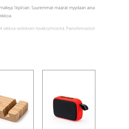
a malleja 1kpl/väri. Suuremmat määrät myydään aina
iikkoa.
. 4 viikkoa vedoksen hyväksymisestä. Painohinnaston