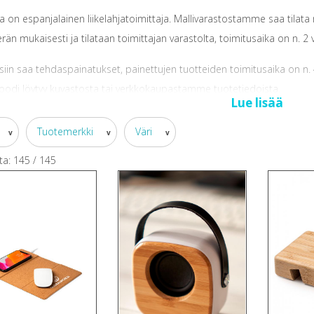
a on espanjalainen liikelahjatoimittaja. Mallivarastostamme saa tilat
rän mukaisesti ja tilataan toimittajan varastolta, toimitusaika on n. 2 v
siin saa tehdaspainatukset, painettujen tuotteiden toimitusaika on n
oodi löytyy kuvastosta tai verkkokaupastamme tuotetiedoista.
Lue lisää
Tuotemerkki
Väri
v
v
v
ta:
145
/
145