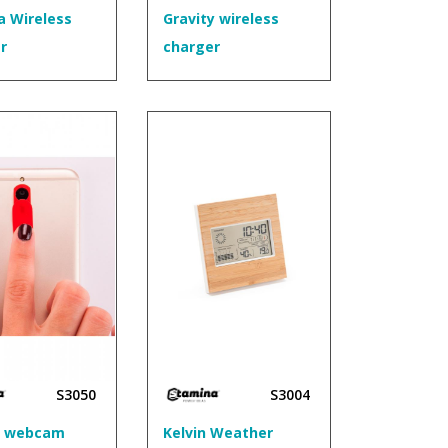
 Wireless
Gravity wireless
r
charger
S3050
S3004
r webcam
Kelvin Weather