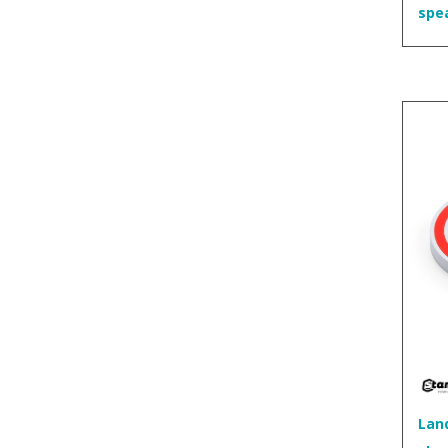
spe
Lan