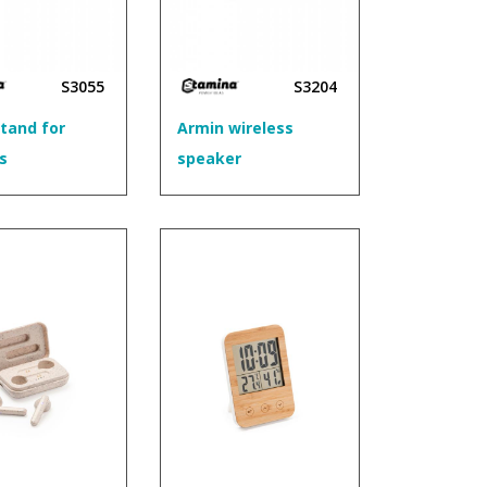
S3055
S3204
Stand for
Armin wireless
s
speaker