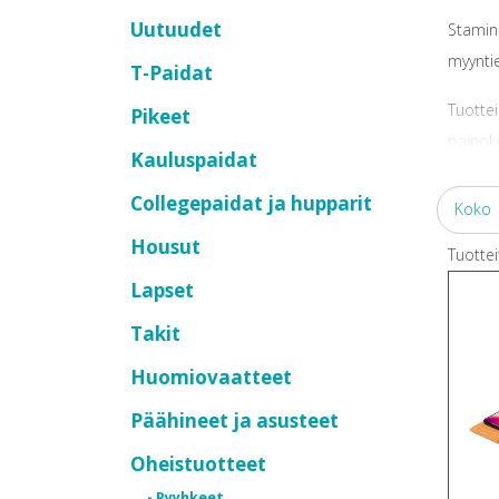
Uutuudet
Stamin
myyntie
T-Paidat
Tuottei
Pikeet
painok
Kauluspaidat
Collegepaidat ja hupparit
Koko
Housut
Tuottei
Lapset
Takit
Huomiovaatteet
Päähineet ja asusteet
Oheistuotteet
- Pyyhkeet