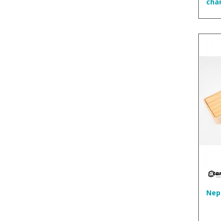
cha
Nep