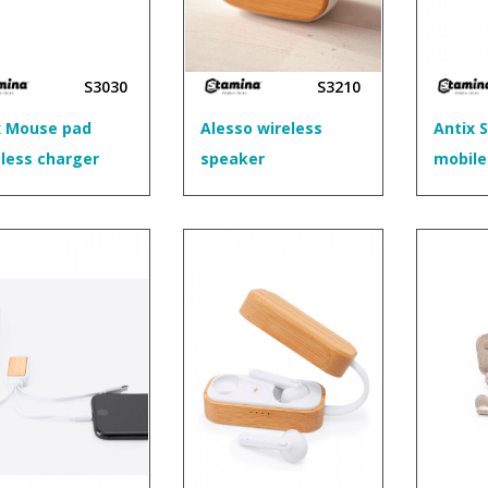
S3030
S3210
x Mouse pad
Alesso wireless
Antix 
eless charger
speaker
mobile