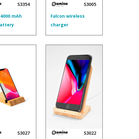
S3354
S3005
 4000 mAh
Falcon wireless
battery
charger
S3027
S3022