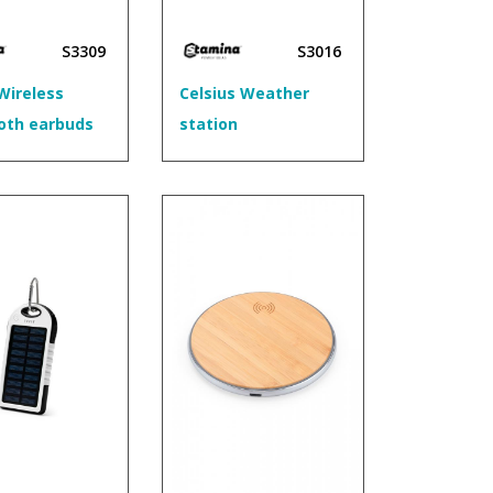
S3309
S3016
Wireless
Celsius Weather
oth earbuds
station