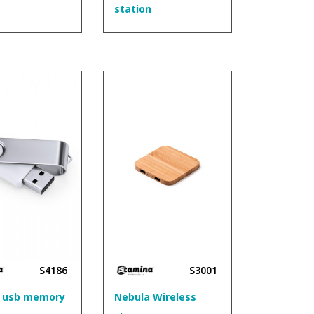
station
S4186
S3001
 usb memory
Nebula Wireless