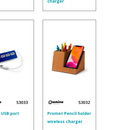
charger
S3033
S3032
n USB port
Promet Pencil holder
wireless charger