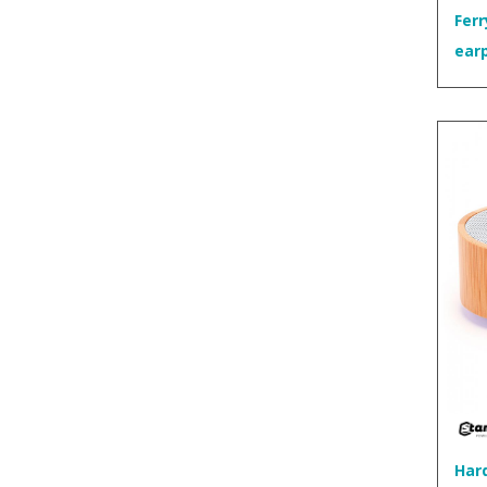
Ferr
ear
Hard