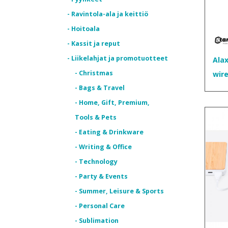
- Ravintola-ala ja keittiö
- Hoitoala
- Kassit ja reput
- Liikelahjat ja promotuotteet
Ala
- Christmas
wir
- Bags & Travel
- Home, Gift, Premium,
Tools & Pets
- Eating & Drinkware
- Writing & Office
- Technology
- Party & Events
- Summer, Leisure & Sports
- Personal Care
- Sublimation