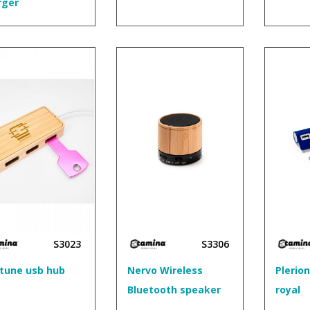
rger
S3023
S3306
tune usb hub
Nervo Wireless
Plerio
Bluetooth speaker
royal