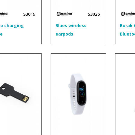
S3019
S3026
ro charging
Blues wireless
Burak 
le
earpods
Blueto