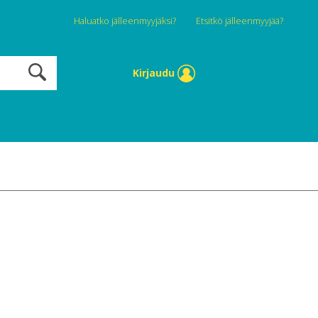
Haluatko jälleenmyyjäksi?
Etsitkö jälleenmyyjää?
Kirjaudu