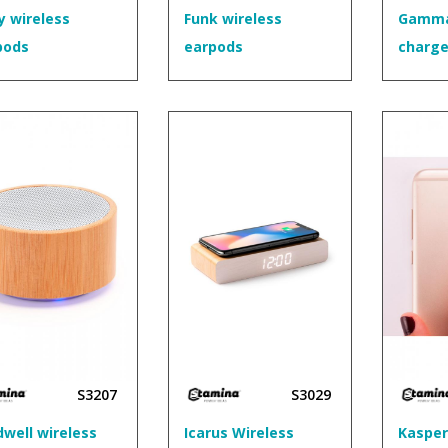
y wireless
Funk wireless
Gamma
pods
earpods
charge
S3207
S3029
well wireless
Icarus Wireless
Kaspe