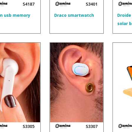
S4187
S3401
on usb memory
Draco smartwatch
Droide
solar 
S3305
S3307