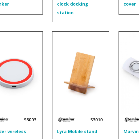
aker
clock docking
cover
station
S3003
S3010
der wireless
Lyra Mobile stand
Marvin