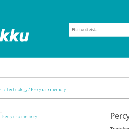
eet
/
Technology
/
Percy usb memory
Perc
Tuoteko