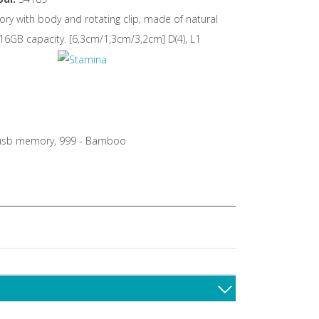
y with body and rotating clip, made of natural
6GB capacity. [6,3cm/1,3cm/3,2cm] D(4), L1