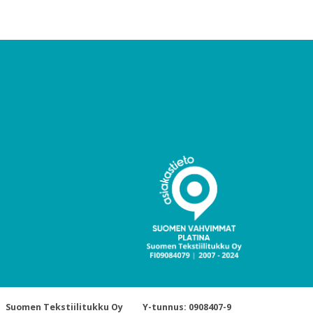
Suomen Tekstiilitukku Oy
Y-tunnus: 0908407-9