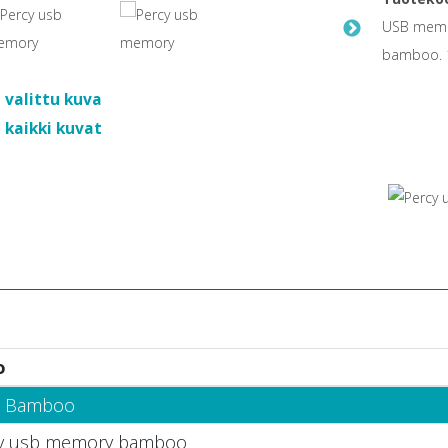
USB memor
bamboo. 1
 valittu kuva
 kaikki kuvat
o
- Bamboo
y usb memory bamboo