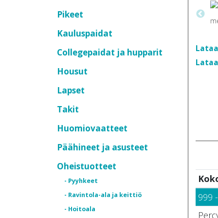
Pikeet
Kauluspaidat
Lataa
Collegepaidat ja hupparit
Lataa
Housut
Lapset
Takit
Huomiovaatteet
Päähineet ja asusteet
Oheistuotteet
Kok
- Pyyhkeet
- Ravintola-ala ja keittiö
999 
- Hoitoala
Perc