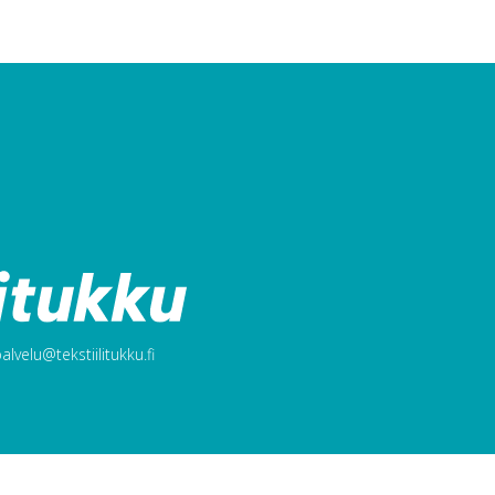
lvelu@tekstiilitukku.fi