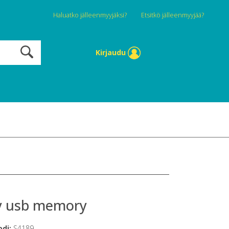
Haluatko jälleenmyyjäksi?
Etsitkö jälleenmyyjää?
Kirjaudu
y usb memory
odi:
S4189