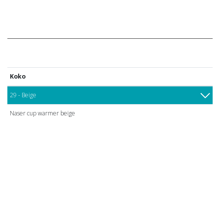
Koko
29 - Beige
Naser cup warmer beige