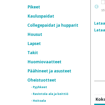
Pikeet
Kauluspaidat
Lataa
Collegepaidat ja hupparit
Lataa
Housut
Lapset
Takit
Huomiovaatteet
Päähineet ja asusteet
Oheistuotteet
- Pyyhkeet
- Ravintola-ala ja keittiö
Kok
- Hoitoala