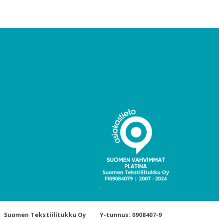
Suomen Tekstiilitukku Oy
Y-tunnus: 0908407-9