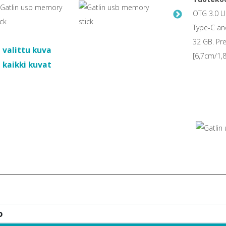
OTG 3.0 U
Type-C and
32 GB. Pre
 valittu kuva
[6,7cm/1,8
 kaikki kuvat
o