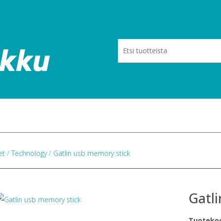
eet
/
Technology
/
Gatlin usb memory stick
Gatl
Tuoteko