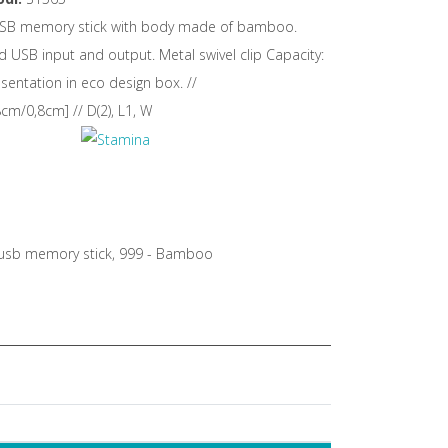
SB memory stick with body made of bamboo.
 USB input and output. Metal swivel clip Capacity:
sentation in eco design box. //
cm/0,8cm] // D(2), L1, W