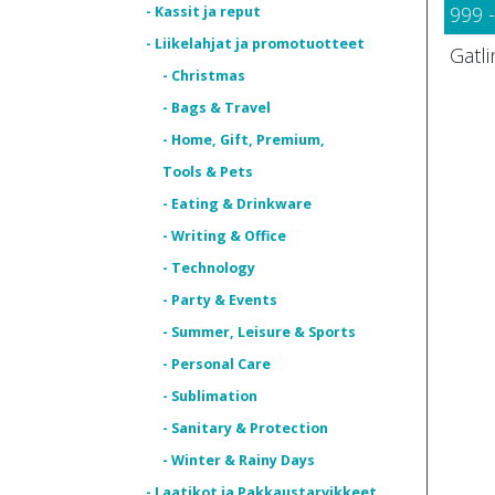
999 
- Kassit ja reput
- Liikelahjat ja promotuotteet
Gatl
- Christmas
- Bags & Travel
- Home, Gift, Premium,
Tools & Pets
- Eating & Drinkware
- Writing & Office
- Technology
- Party & Events
- Summer, Leisure & Sports
- Personal Care
- Sublimation
- Sanitary & Protection
- Winter & Rainy Days
- Laatikot ja Pakkaustarvikkeet