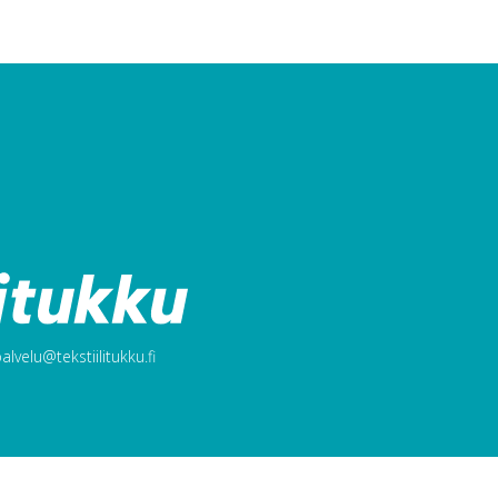
lvelu@tekstiilitukku.fi