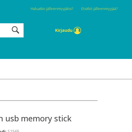
Haluatko jälleenmyyjäksi?
Etsitkö jälleenmyyjää?
Kirjaudu
in usb memory stick
odi:
S1565