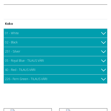
Koko
01 - White
02 - Black
251 - Silver
05 - Royal Blue - TILAUS VÄRI
60 - Red - TILAUS VÄRI
226 - Fern Green - TILAUS VÄRI