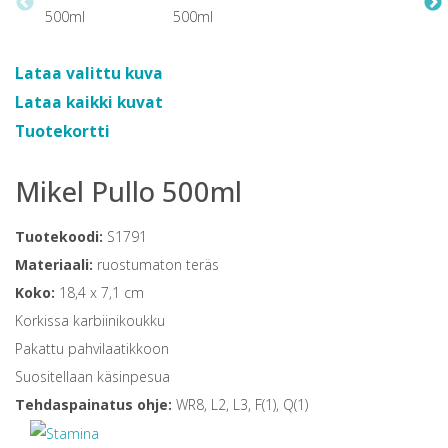
Lataa valittu kuva
Lataa kaikki kuvat
Tuotekortti
Mikel Pullo 500ml
Tuotekoodi:
S1791
Materiaali:
ruostumaton teräs
Koko:
18,4 x 7,1 cm
Korkissa karbiinikoukku
Pakattu pahvilaatikkoon
Suositellaan käsinpesua
Tehdaspainatus ohje:
WR8, L2, L3, F(1), Q(1)