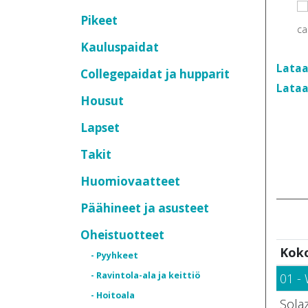
Pikeet
Kauluspaidat
Lataa
Collegepaidat ja hupparit
Lataa
Housut
Lapset
Takit
Huomiovaatteet
Päähineet ja asusteet
Oheistuotteet
Kok
- Pyyhkeet
- Ravintola-ala ja keittiö
01 - 
- Hoitoala
Solaz