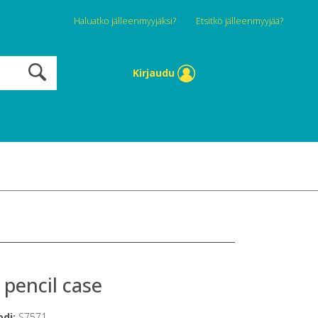
Haluatko jälleenmyyjäksi?
Etsitkö jälleenmyyjää?
Kirjaudu
 pencil case
odi:
S7571