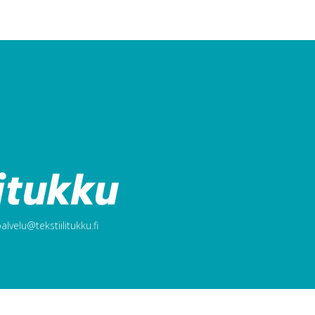
lvelu@tekstiilitukku.fi