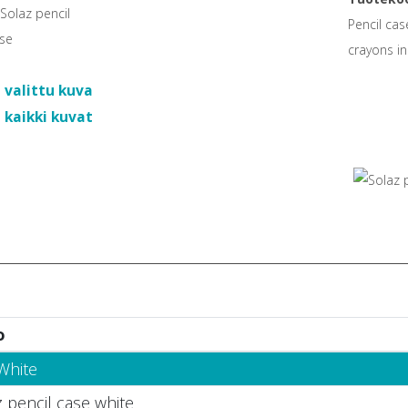
Pencil cas
crayons in
 valittu kuva
 kaikki kuvat
o
White
 pencil case white