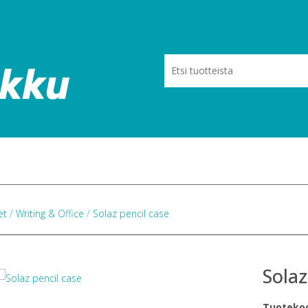
eet
/
Writing & Office
/
Solaz pencil case
Solaz
Tuoteko