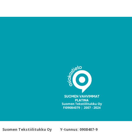
Suomen Tekstiilitukku Oy
Y-tunnus: 0908407-9