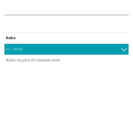
Koko
01 - White
Bublix recycled A5 notebook white