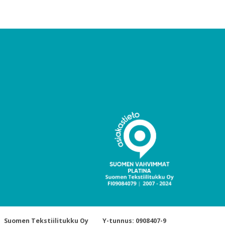
Suomen Tekstiilitukku Oy
Y-tunnus: 0908407-9