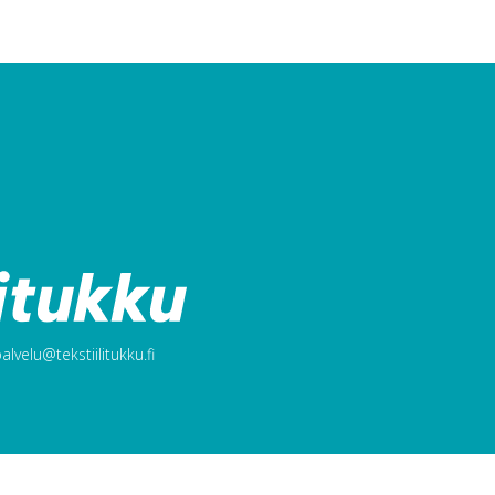
lvelu@tekstiilitukku.fi