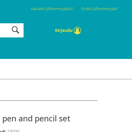
Haluatko jälleenmyyjäksi?
Etsitkö jälleenmyyjää?
Kirjaudu
 pen and pencil set
odi:
S8036