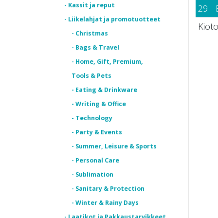
- Kassit ja reput
29 - 
- Liikelahjat ja promotuotteet
Kioto
- Christmas
- Bags & Travel
- Home, Gift, Premium,
Tools & Pets
- Eating & Drinkware
- Writing & Office
- Technology
- Party & Events
- Summer, Leisure & Sports
- Personal Care
- Sublimation
- Sanitary & Protection
- Winter & Rainy Days
- Laatikot ja Pakkaustarvikkeet