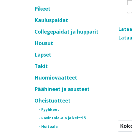
Pikeet
Kauluspaidat
Lataa
Collegepaidat ja hupparit
Lataa
Housut
Lapset
Takit
Huomiovaatteet
Päähineet ja asusteet
Oheistuotteet
- Pyyhkeet
- Ravintola-ala ja keittiö
Kok
- Hoitoala