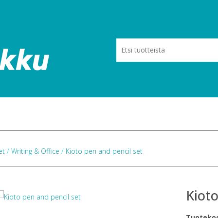
eet
/
Writing & Office
/
Kioto pen and pencil set
Kioto
Tuoteko