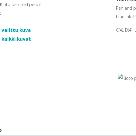
Pen and p
blue ink. 
 valittu kuva
C(4), D(4), 
 kaikki kuvat
o