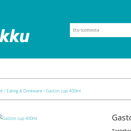
eet
/
Eating & Drinkware
/
Gaston cup 400ml
Gast
Tuoteko