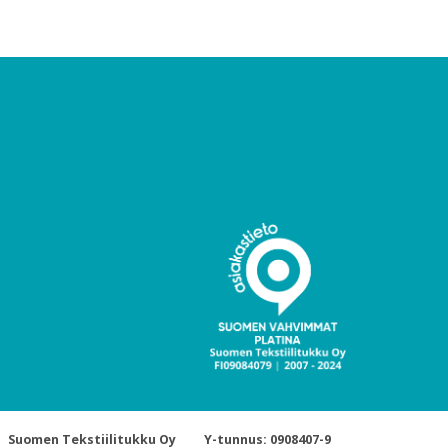
Suomen Tekstiilitukku Oy
Y-tunnus: 0908407-9