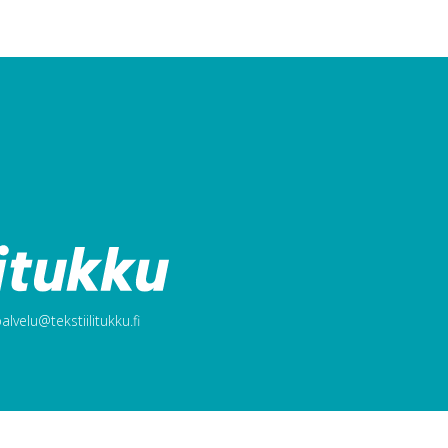
lvelu@tekstiilitukku.fi