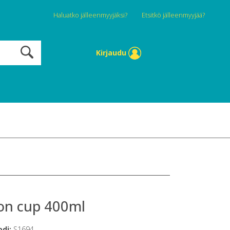
Haluatko jälleenmyyjäksi?
Etsitkö jälleenmyyjää?
Kirjaudu
on cup 400ml
odi:
S1694