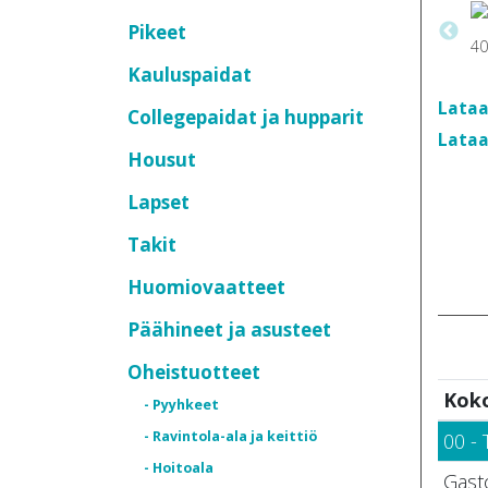
Pikeet
Kauluspaidat
Lataa
Collegepaidat ja hupparit
Lataa
Housut
Lapset
Takit
Huomiovaatteet
Päähineet ja asusteet
Oheistuotteet
Kok
- Pyyhkeet
- Ravintola-ala ja keittiö
00 -
- Hoitoala
Gast