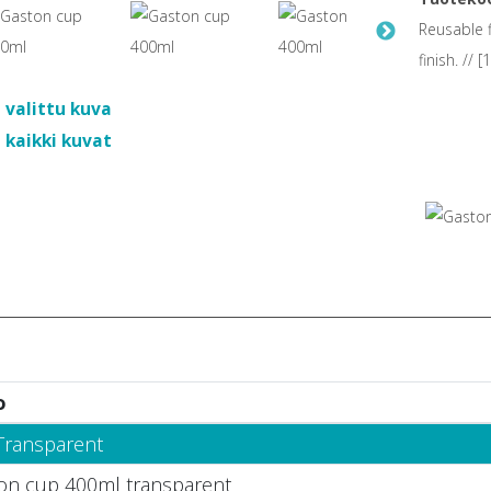
Reusable f
finish. // 
 valittu kuva
 kaikki kuvat
o
 Transparent
on cup 400ml transparent