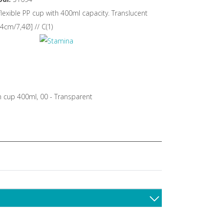
lexible PP cup with 400ml capacity. Translucent
[14cm/7,4Ø] // C(1)