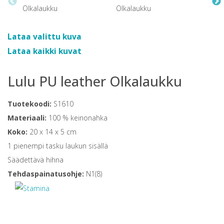
Lataa valittu kuva
Lataa kaikki kuvat
Lulu PU leather Olkalaukku
Tuotekoodi:
S1610
Materiaali:
100 % keinonahka
Koko:
20 x 14 x 5 cm
1 pienempi tasku laukun sisällä
Säädettävä hihna
Tehdaspainatusohje:
N1(8)