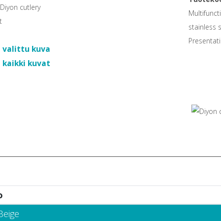
Multifunct
stainless 
Presentati
 valittu kuva
 kaikki kuvat
o
Beige