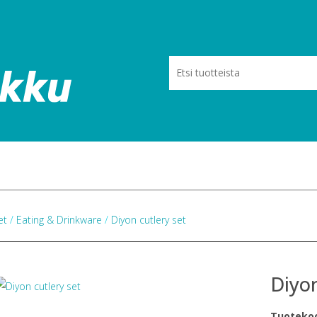
eet
/
Eating & Drinkware
/
Diyon cutlery set
Diyon
Tuoteko