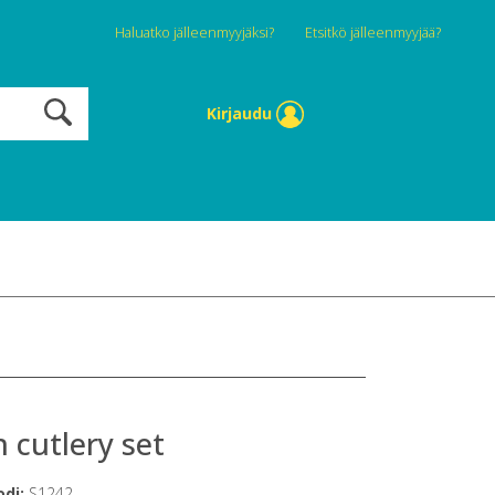
Haluatko jälleenmyyjäksi?
Etsitkö jälleenmyyjää?
Kirjaudu
 cutlery set
odi:
S1242