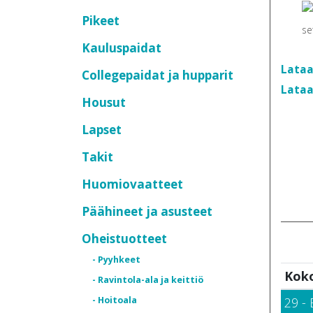
Pikeet
Kauluspaidat
Lataa
Collegepaidat ja hupparit
Lataa
Housut
Lapset
Takit
Huomiovaatteet
Päähineet ja asusteet
Oheistuotteet
- Pyyhkeet
Kok
- Ravintola-ala ja keittiö
- Hoitoala
29 - 