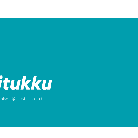
lvelu@tekstiilitukku.fi