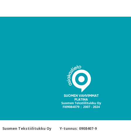
Suomen Tekstiilitukku Oy
Y-tunnus: 0908407-9