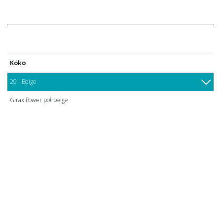
Koko
29 - Beige
Girax flower pot beige