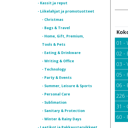
- Kassit ja reput
- Liikelahjat ja promotuotteet
- Christmas
- Bags & Travel
Kok
- Home, Gift, Premium,
01 - 
Tools & Pets
02 - 
- Eating & Drinkware
- Writing & Office
03 - 
- Technology
05 - 
- Party & Events
06 - 
- Summer, Leisure & Sports
- Personal Care
226 
- Sublimation
31 -
- Sanitary & Protection
60 -
- Winter & Rainy Days
- Laatikot ja Pakkaustarvikkeet