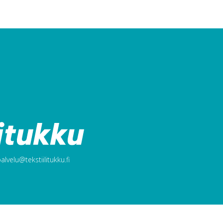
lvelu@tekstiilitukku.fi