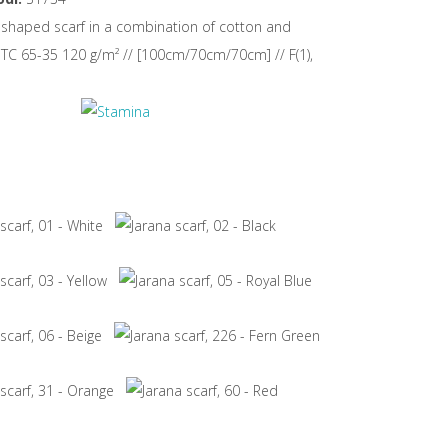
-shaped scarf in a combination of cotton and
 TC 65-35 120 g/m² // [100cm/70cm/70cm] // F(1),