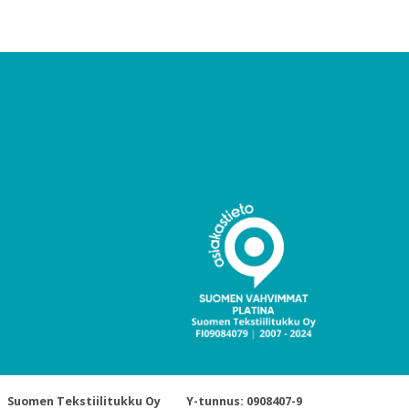
Suomen Tekstiilitukku Oy
Y-tunnus: 0908407-9