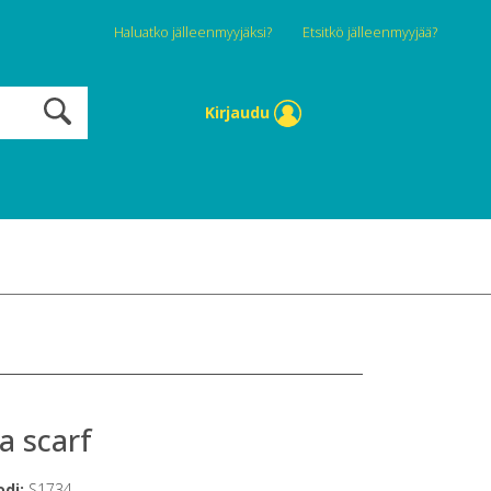
Haluatko jälleenmyyjäksi?
Etsitkö jälleenmyyjää?
Kirjaudu
a scarf
odi:
S1734