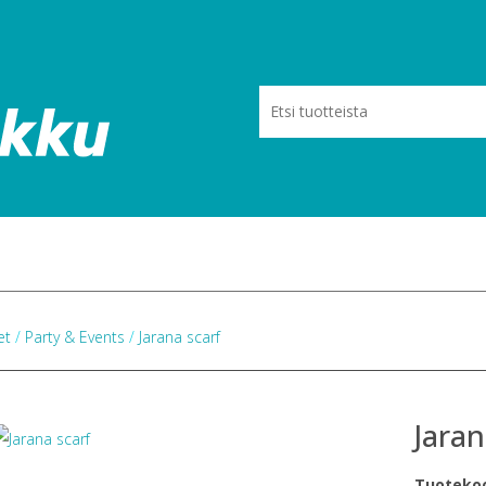
eet
/
Party & Events
/
Jarana scarf
Jaran
Tuoteko