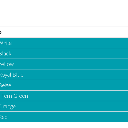
o
White
Black
Yellow
Royal Blue
Beige
- Fern Green
 Orange
 Red