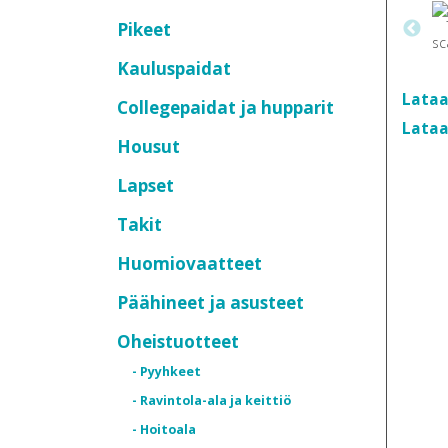
Pikeet
Kauluspaidat
Lataa
Collegepaidat ja hupparit
Lataa
Housut
Lapset
Takit
Huomiovaatteet
Päähineet ja asusteet
Oheistuotteet
- Pyyhkeet
- Ravintola-ala ja keittiö
- Hoitoala