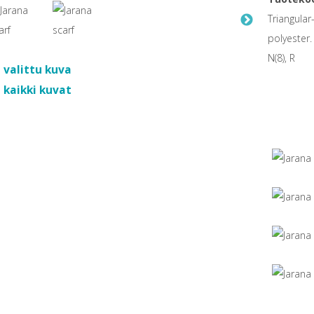
Triangular
polyester.
N(8), R
 valittu kuva
 kaikki kuvat