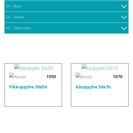
36 - Black
SK - Smoke
AZ - Deep Navy
1050
1070
Pikkupyyhe 30x50
Käsipyyhe 50x70