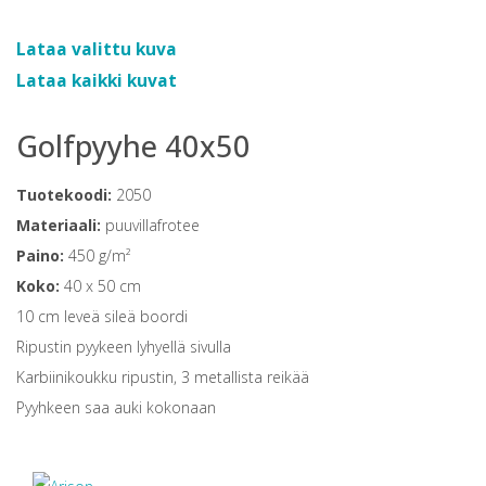
Lataa valittu kuva
Lataa kaikki kuvat
Golfpyyhe 40x50
Tuotekoodi:
2050
Materiaali:
puuvillafrotee
Paino:
450 g/m²
Koko:
40 x 50 cm
10 cm leveä sileä boordi
Ripustin pyykeen lyhyellä sivulla
Karbiinikoukku ripustin, 3 metallista reikää
Pyyhkeen saa auki kokonaan