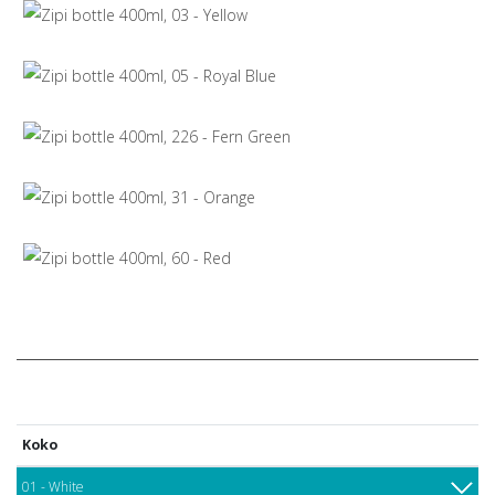
Koko
01 - White