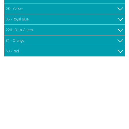
03 - Yellow
05 - Royal Blue
226 - Fern Green
31 - Orange
60 - Red