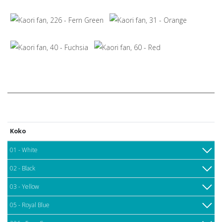
Koko
01 - White
02 - Black
03 - Yellow
05 - Royal Blue