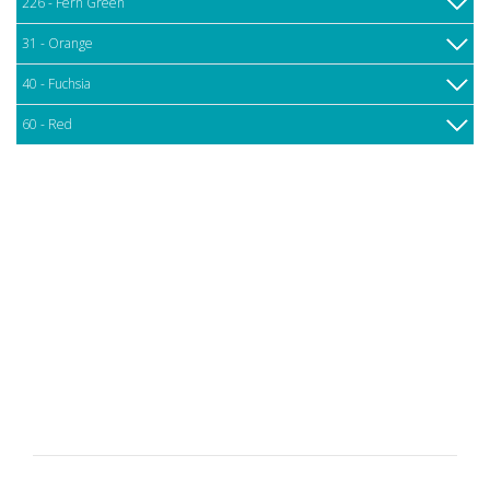
226 - Fern Green
31 - Orange
40 - Fuchsia
60 - Red