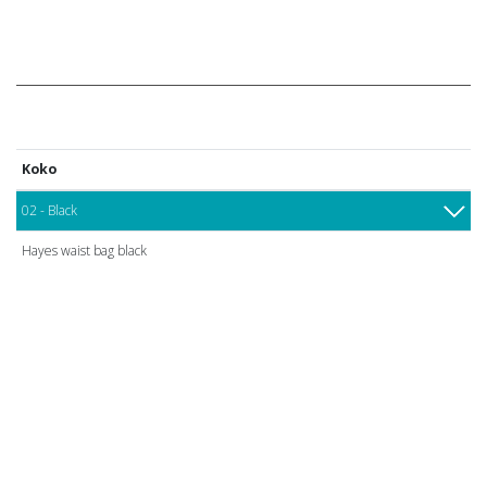
Koko
02 - Black
Hayes waist bag black