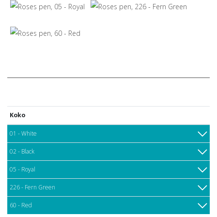
Koko
01 - White
02 - Black
05 - Royal
226 - Fern Green
60 - Red