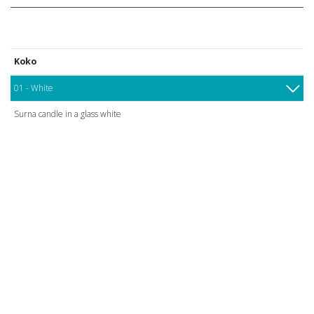
Koko
01 - White
Surna candle in a glass white