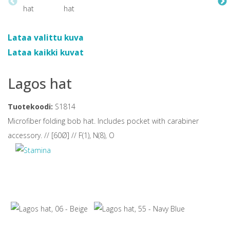
Lataa valittu kuva
Lataa kaikki kuvat
Lagos hat
Tuotekoodi:
S1814
Microfiber folding bob hat. Includes pocket with carabiner
accessory. // [60Ø] // F(1), N(8), O