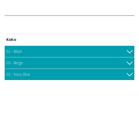
Koko
02 - Black
06 - Beige
55 - Navy Blue