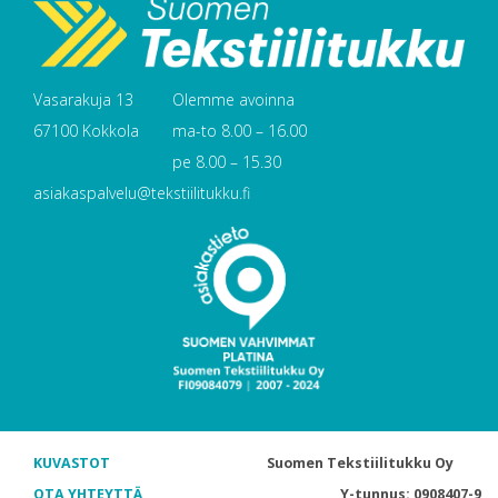
Vasarakuja 13
Olemme avoinna
67100 Kokkola
ma-to 8.00 – 16.00
pe 8.00 – 15.30
asiakaspalvelu@tekstiilitukku.fi
KUVASTOT
Suomen Tekstiilitukku Oy
OTA YHTEYTTÄ
Y-tunnus: 0908407-9