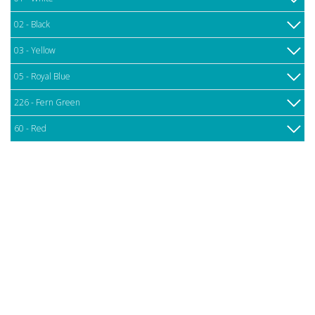
02 - Black
03 - Yellow
05 - Royal Blue
226 - Fern Green
60 - Red