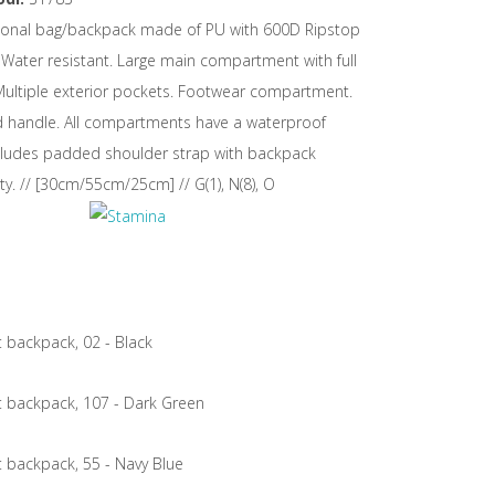
tional bag/backpack made of PU with 600D Ripstop
 Water resistant. Large main compartment with full
Multiple exterior pockets. Footwear compartment.
d handle. All compartments have a waterproof
ncludes padded shoulder strap with backpack
ity. // [30cm/55cm/25cm] // G(1), N(8), O