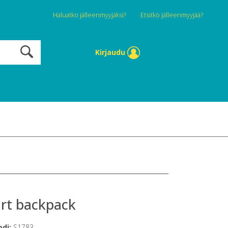
Haluatko jälleenmyyjäksi?
Etsitkö jälleenmyyjää?
Kirjaudu
rt backpack
odi:
S1783