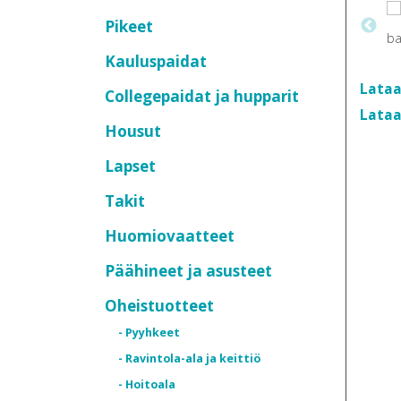
Pikeet
Kauluspaidat
Lataa
Collegepaidat ja hupparit
Lataa
Housut
Lapset
Takit
Huomiovaatteet
Päähineet ja asusteet
Oheistuotteet
- Pyyhkeet
- Ravintola-ala ja keittiö
- Hoitoala