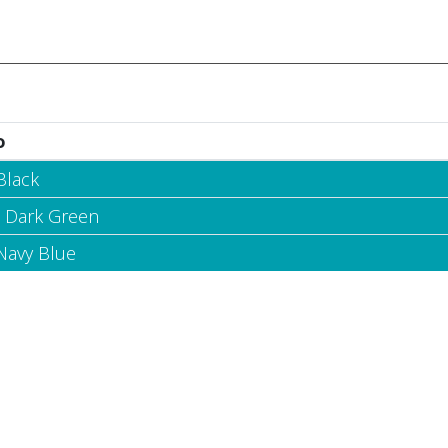
o
Black
- Dark Green
 Navy Blue