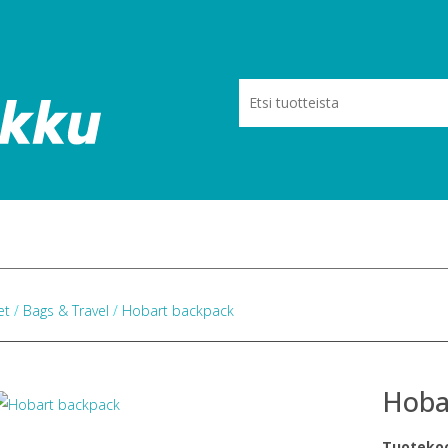
eet
/
Bags & Travel
/
Hobart backpack
Hoba
Tuoteko