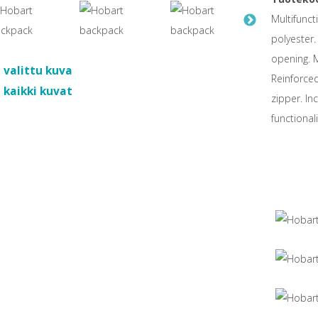
Multifunc
polyester.
opening. 
 valittu kuva
Reinforce
 kaikki kuvat
zipper. I
functional