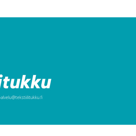
lvelu@tekstiilitukku.fi