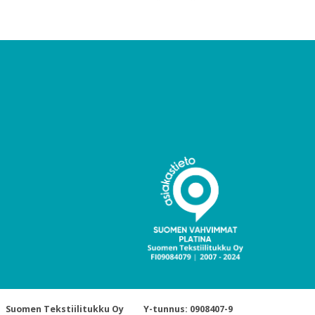
Suomen Tekstiilitukku Oy
Y-tunnus: 0908407-9