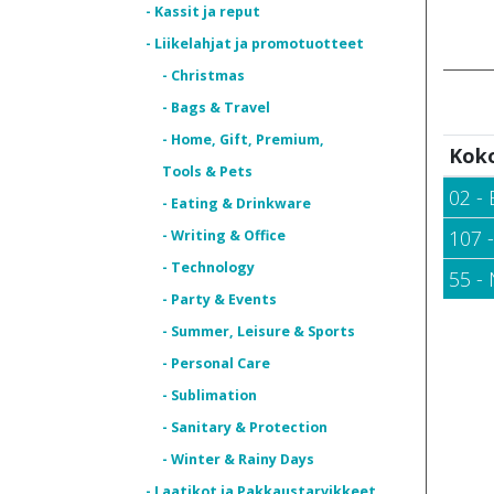
- Kassit ja reput
- Liikelahjat ja promotuotteet
- Christmas
- Bags & Travel
- Home, Gift, Premium,
Kok
Tools & Pets
02 - 
- Eating & Drinkware
107 
- Writing & Office
- Technology
55 -
- Party & Events
- Summer, Leisure & Sports
- Personal Care
- Sublimation
- Sanitary & Protection
- Winter & Rainy Days
- Laatikot ja Pakkaustarvikkeet