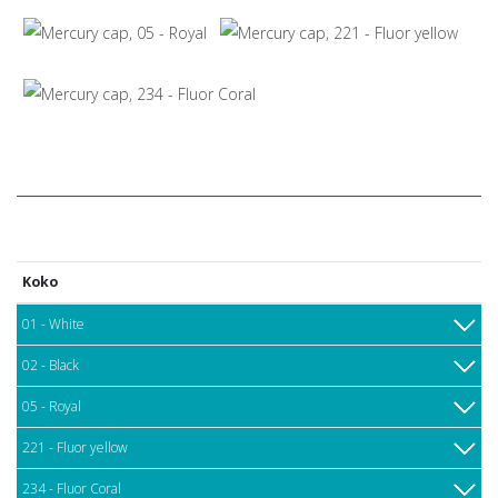
Koko
01 - White
02 - Black
05 - Royal
221 - Fluor yellow
234 - Fluor Coral