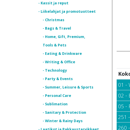
- Kassit ja reput
- Liikelahjat ja promotuotteet
- Christmas
- Bags & Travel
- Home, Gift, Premium,
Tools & Pets
- Eating & Drinkware
- Writing & Office
- Technology
Kok
- Party & Events
01 - 
- Summer, Leisure & Sports
02 - 
- Personal Care
- Sublimation
05 - 
- Sanitary & Protection
251 -
- Winter & Rainy Days
260 
- Laatikot ja Pakkaustarvikkeet