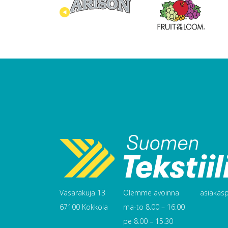
Vasarakuja 13
Olemme avoinna
asiakaspa
67100 Kokkola
ma-to 8.00 – 16.00
pe 8.00 – 15.30