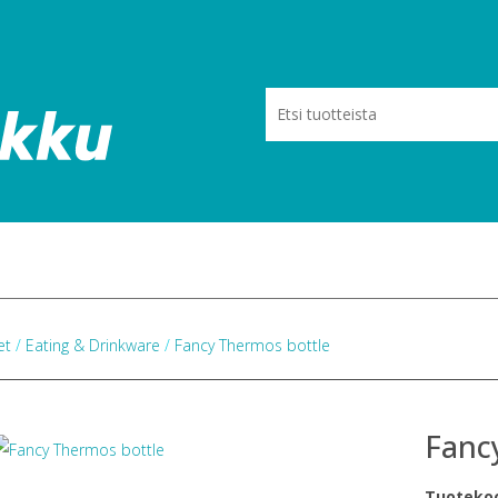
eet
/
Eating & Drinkware
/
Fancy Thermos bottle
Fanc
Tuoteko