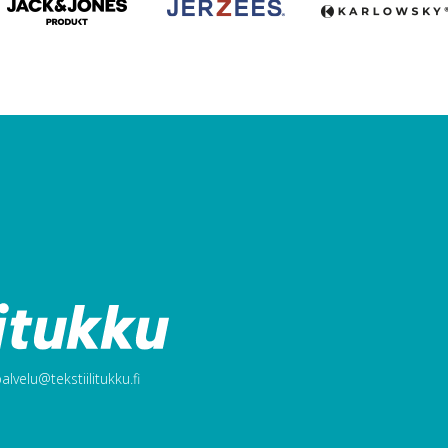
lvelu@tekstiilitukku.fi