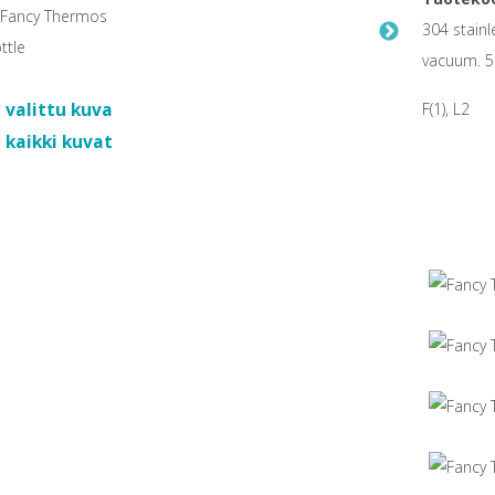
304 stainl
vacuum. 50
 valittu kuva
F(1), L2
 kaikki kuvat