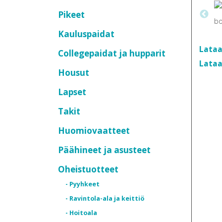
Pikeet
Kauluspaidat
Lataa
Collegepaidat ja hupparit
Lataa
Housut
Lapset
Takit
Huomiovaatteet
Päähineet ja asusteet
Oheistuotteet
- Pyyhkeet
- Ravintola-ala ja keittiö
- Hoitoala