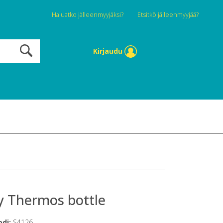
Haluatko jälleenmyyjäksi?
Etsitkö jälleenmyyjää?
Kirjaudu
y Thermos bottle
odi:
S4126