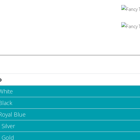
o
White
Black
Royal Blue
 Silver
- Gold