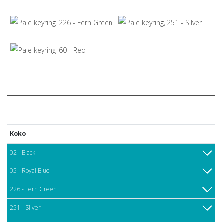
Koko
02 - Black
05 - Royal Blue
226 - Fern Green
251 - Silver