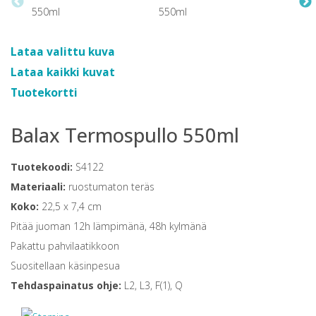
Lataa valittu kuva
Lataa kaikki kuvat
Tuotekortti
Balax Termospullo 550ml
Tuotekoodi:
S4122
Materiaali:
ruostumaton teräs
Koko:
22,5 x 7,4 cm
Pitää juoman 12h lämpimänä, 48h kylmänä
Pakattu pahvilaatikkoon
Suositellaan käsinpesua
Tehdaspainatus ohje:
L2, L3, F(1), Q