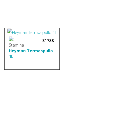
S1788
Heyman Termospullo
1L