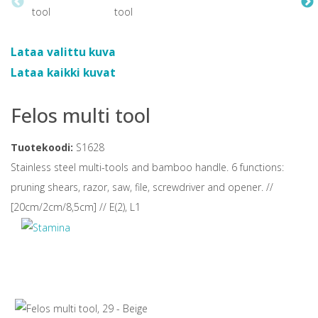
Lataa valittu kuva
Lataa kaikki kuvat
Felos multi tool
Tuotekoodi:
S1628
Stainless steel multi-tools and bamboo handle. 6 functions:
pruning shears, razor, saw, file, screwdriver and opener. //
[20cm/2cm/8,5cm] // E(2), L1