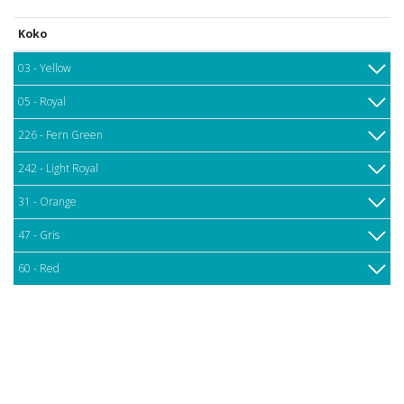
Koko
03 - Yellow
05 - Royal
226 - Fern Green
242 - Light Royal
31 - Orange
47 - Gris
60 - Red