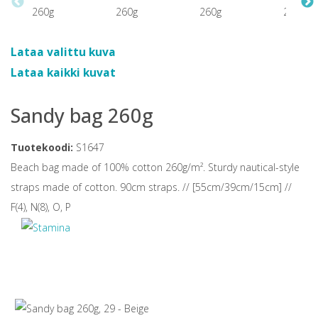
Lataa valittu kuva
Lataa kaikki kuvat
Sandy bag 260g
Tuotekoodi:
S1647
Beach bag made of 100% cotton 260g/m². Sturdy nautical-style
straps made of cotton. 90cm straps. // [55cm/39cm/15cm] //
F(4), N(8), O, P