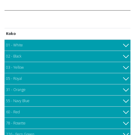
Koko
01 - White
02 - Black
03 - Yellow
05 - Royal
31 - Orange
55 - Navy Blue
60 - Red
78 - Rosette
226 - Fern Green