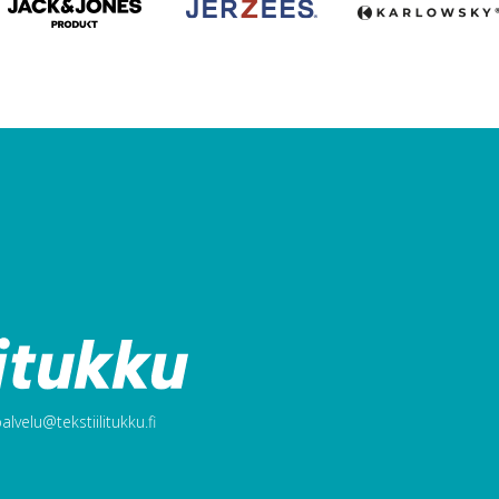
lvelu@tekstiilitukku.fi