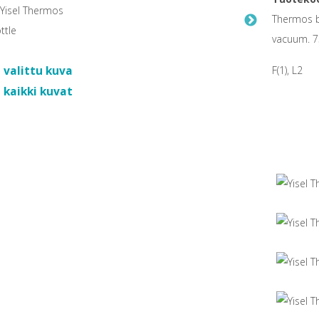
Thermos b
vacuum. 7
 valittu kuva
F(1), L2
 kaikki kuvat