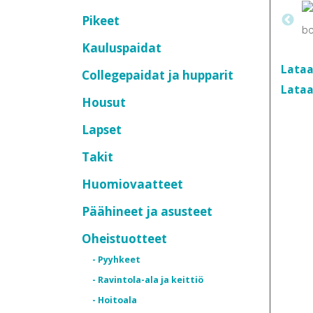
Pikeet
Kauluspaidat
Lataa
Collegepaidat ja hupparit
Lataa
Housut
Lapset
Takit
Huomiovaatteet
Päähineet ja asusteet
Oheistuotteet
- Pyyhkeet
- Ravintola-ala ja keittiö
- Hoitoala