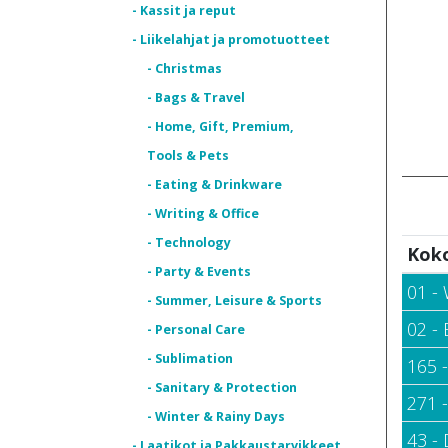
- Kassit ja reput
- Liikelahjat ja promotuotteet
- Christmas
- Bags & Travel
- Home, Gift, Premium,
Tools & Pets
- Eating & Drinkware
- Writing & Office
- Technology
Kok
- Party & Events
01 - 
- Summer, Leisure & Sports
02 - 
- Personal Care
- Sublimation
165 
- Sanitary & Protection
271 
- Winter & Rainy Days
43 -
- Laatikot ja Pakkaustarvikkeet