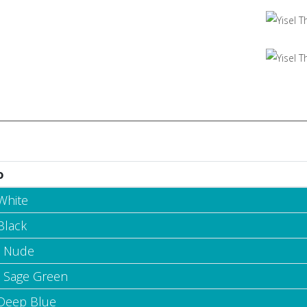
o
White
Black
- Nude
- Sage Green
 Deep Blue