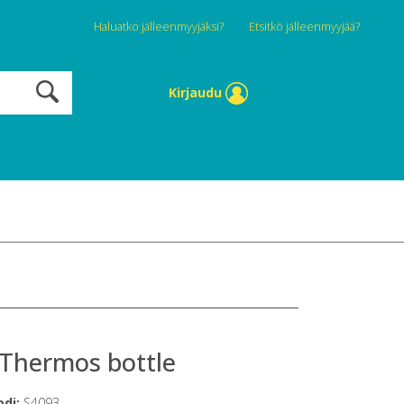
Haluatko jälleenmyyjäksi?
Etsitkö jälleenmyyjää?
Kirjaudu
 Thermos bottle
odi:
S4093