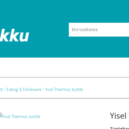
eet
/
Eating & Drinkware
/
Yisel Thermos bottle
Yisel
Tuoteko