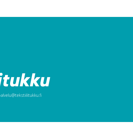
lvelu@tekstiilitukku.fi