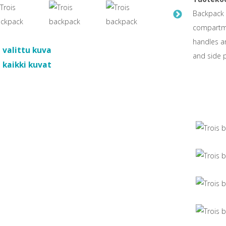
Backpack w
compartme
handles an
 valittu kuva
and side p
 kaikki kuvat