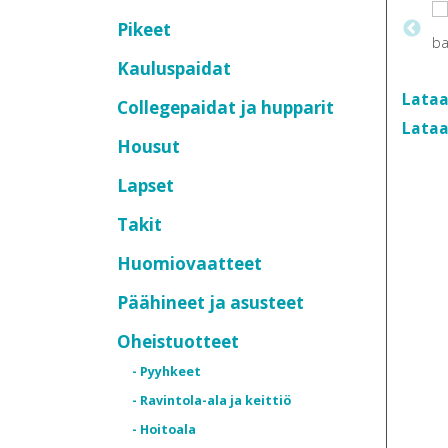
Pikeet
Kauluspaidat
Lataa
Collegepaidat ja hupparit
Lataa
Housut
Lapset
Takit
Huomiovaatteet
Päähineet ja asusteet
Oheistuotteet
- Pyyhkeet
- Ravintola-ala ja keittiö
- Hoitoala