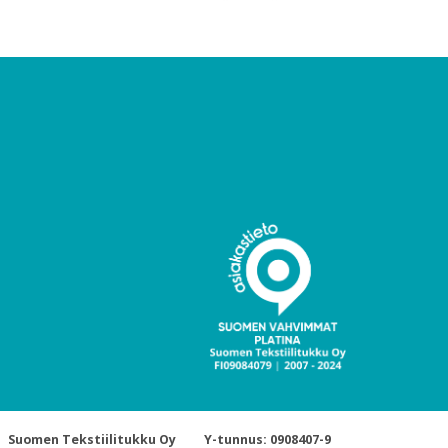
Suomen Tekstiilitukku Oy
Y-tunnus: 0908407-9