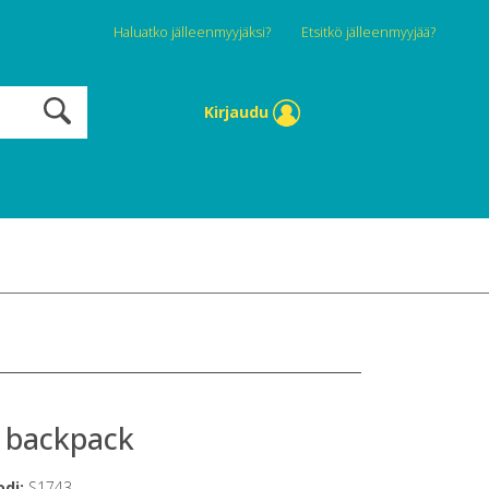
Haluatko jälleenmyyjäksi?
Etsitkö jälleenmyyjää?
Kirjaudu
s backpack
odi:
S1743