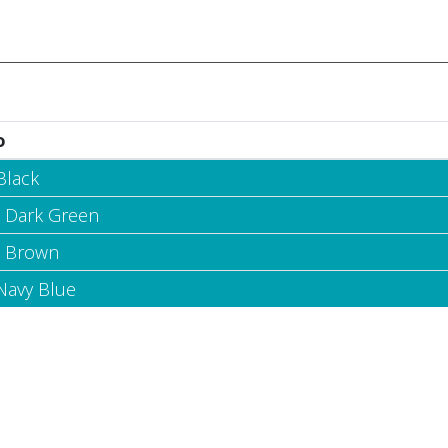
o
Black
- Dark Green
- Brown
 Navy Blue