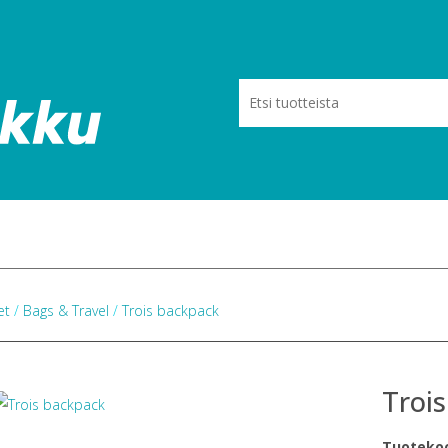
eet
/
Bags & Travel
/
Trois backpack
Troi
Tuoteko