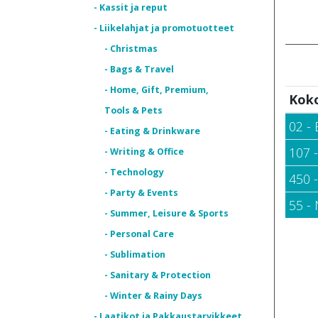
- Kassit ja reput
- Liikelahjat ja promotuotteet
- Christmas
- Bags & Travel
- Home, Gift, Premium,
Kok
Tools & Pets
02 - 
- Eating & Drinkware
107 
- Writing & Office
- Technology
450 
- Party & Events
55 -
- Summer, Leisure & Sports
- Personal Care
- Sublimation
- Sanitary & Protection
- Winter & Rainy Days
- Laatikot ja Pakkaustarvikkeet