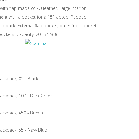
ith flap made of PU leather. Large interior
nt with a pocket for a 15" laptop. Padded
d back. External flap pocket, outer front pocket
ockets. Capacity: 20L. // N(8)