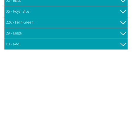
02 - Black
05 - Royal Blue
226 - Fern Green
29 - Beige
60 - Red