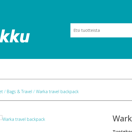
eet
/
Bags & Travel
/
Warka travel backpack
Wark
Tuoteko