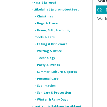
Kok
- Kassit ja reput
02 - 
- Liikelahjat ja promotuotteet
- Christmas
Wark
- Bags & Travel
- Home, Gift, Premium,
Tools & Pets
- Eating & Drinkware
- Writing & Office
- Technology
- Party & Events
- Summer, Leisure & Sports
- Personal Care
- Sublimation
- Sanitary & Protection
- Winter & Rainy Days
- Laatikot ja Pakkaustarvikkeet