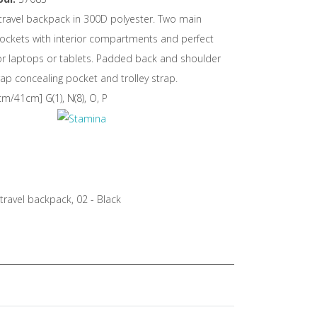
travel backpack in 300D polyester. Two main
ckets with interior compartments and perfect
or laptops or tablets. Padded back and shoulder
rap concealing pocket and trolley strap.
/41cm] G(1), N(8), O, P