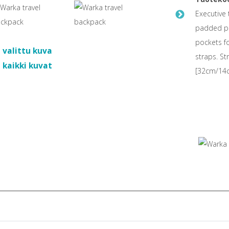
Executive 
padded po
pockets f
 valittu kuva
straps. St
 kaikki kuvat
[32cm/14cm