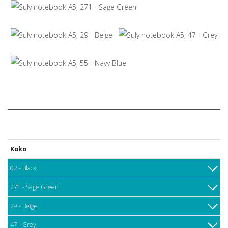
Koko
02 - Black
271 - Sage Green
29 - Beige
47 - Grey