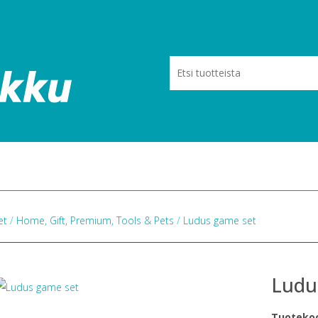
eet
/
Home, Gift, Premium, Tools & Pets
/
Ludus game set
Ludu
Tuoteko