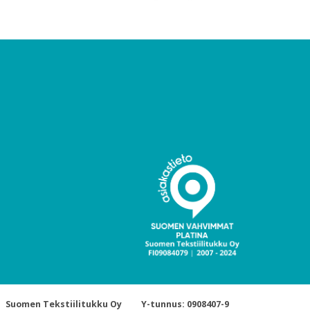
Suomen Tekstiilitukku Oy
Y-tunnus: 0908407-9