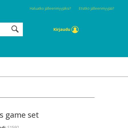
Haluatko jälleenmyyjäksi?
Etsitkö jälleenmyyjää?
Kirjaudu
s game set
odi:
S1592