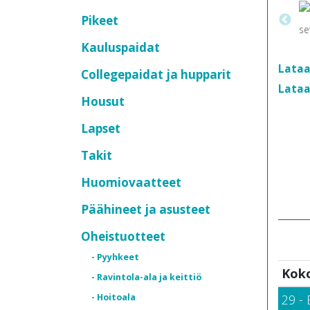
Pikeet
Kauluspaidat
Lataa
Collegepaidat ja hupparit
Lataa
Housut
Lapset
Takit
Huomiovaatteet
Päähineet ja asusteet
Oheistuotteet
- Pyyhkeet
Kok
- Ravintola-ala ja keittiö
- Hoitoala
29 - 