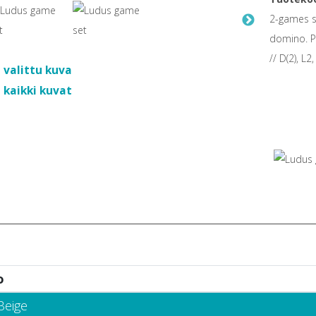
2-games s
domino. P
// D(2), L2
 valittu kuva
 kaikki kuvat
o
Beige