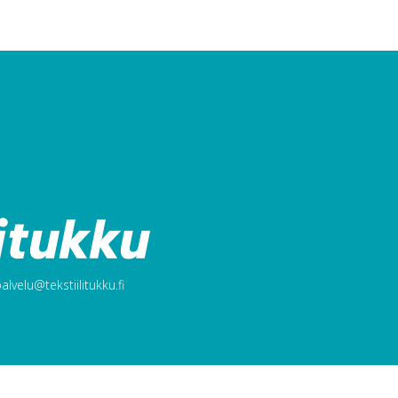
lvelu@tekstiilitukku.fi