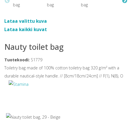
Lataa valittu kuva
Lataa kaikki kuvat
Nauty toilet bag
Tuotekoodi:
S1779
Toiletry bag made of 100% cotton toiletry bag 320 g/m² with a
durable nautical-style handle. // [8cm/18cm/24cm] // F(1), N(8), O