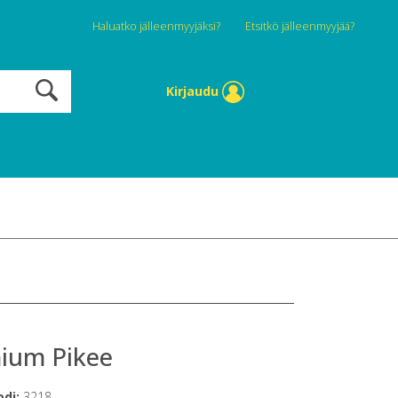
Haluatko jälleenmyyjäksi?
Etsitkö jälleenmyyjää?
Kirjaudu
ium Pikee
odi:
3218