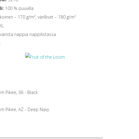
i:
100 % puuvilla
koinen – 170 g/m², värilliset – 180 g/m²
XL
äristä nappia nappilistassa
t