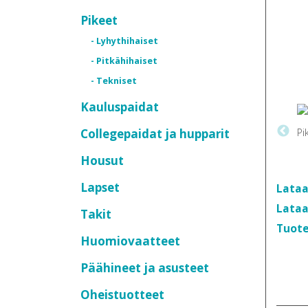
Pikeet
- Lyhythihaiset
- Pitkähihaiset
- Tekniset
Kauluspaidat
Collegepaidat ja hupparit
Housut
Lapset
Lataa
Lataa
Takit
Tuote
Huomiovaatteet
Päähineet ja asusteet
Oheistuotteet