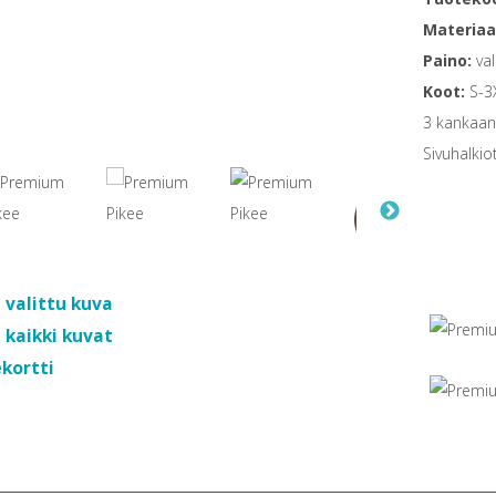
Materiaal
Paino:
val
Koot:
S-3
3 kankaanv
Sivuhalkio
 valittu kuva
 kaikki kuvat
kortti