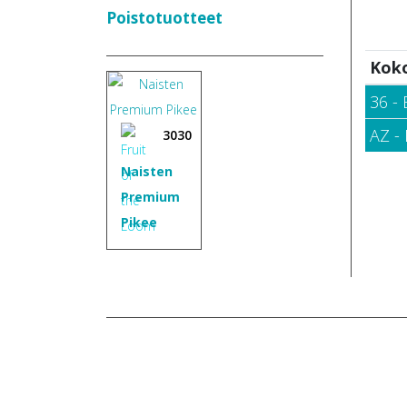
Poistotuotteet
Kok
36 - 
AZ -
3030
Naisten
Premium
Pikee