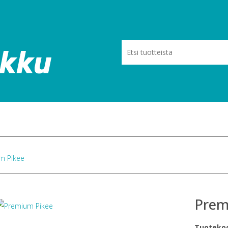
m Pikee
Prem
Tuoteko