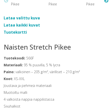
Lataa valittu kuva
Lataa kaikki kuvat
Tuotekortti
Naisten Stretch Pikee
Tuotekoodi:
566F
Materiaali:
95 % puuvilla, 5 % lycra
Paino:
valkoinen – 205 g/m², värilliset – 210 g/m²
Koot:
XS-XXL
Joustava ja pehmeä materiaali
Muotoiltu malli
4 valkoista nappia nappilistassa
Sivuhalkiot